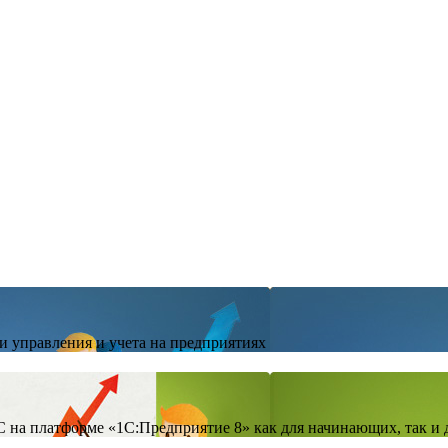
и управления и учета на предприятиях
на платформе «1С:Предприятие 8» как для начинающих, так и 