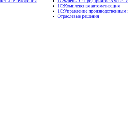
нет и IP телефония
1C:Фреш-1C:Предприятие 8 через 
1С:Комплексная автоматизация
1С:Управление производственным
Отраслевые решения