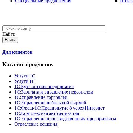
Специальные предложения
Интер
Найти
Для клиентов
Каталог продуктов
Услуги 1С
Услуги IT
1С:Бухгалтерия предприятия
1С:Зарплата и управление персоналом
1С:Управление торговлей
1С:Управление небольшой фирмой
1C:Фреш-1C:Предприятие 8 через Интернет
1С:Комплексная автоматизация
1С:Управление производственным предприятием
Отраслевые решения