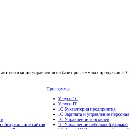
автоматизации управления на базе программных продуктов «1
Программы
Услуги 1С
Услуги IT
1С:Бухгалтерия предприятия
1С:Зарплата и управление персона
ти
1С:Управление торговлей
и обслуживание сайтов
1С:Управление небольшой фирмой