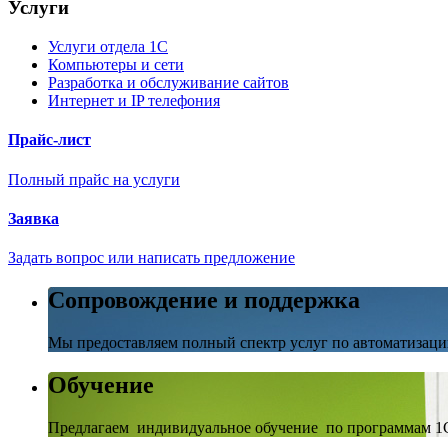
Услуги
Услуги отдела 1С
Компьютеры и сети
Разработка и обслуживание сайтов
Интернет и IP телефония
Прайс-лист
Полный прайс на услуги
Заявка
Задать вопрос или написать предложение
Сопровождение и поддержка
Мы предоставляем полный спектр услуг по автоматизаци
Обучение
Предлагаем индивидуальное обучение по программам 1С 